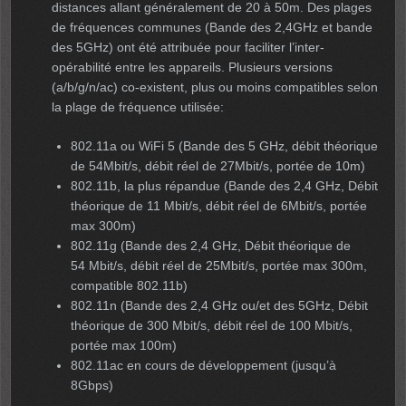
distances allant généralement de 20 à 50m. Des plages
de fréquences communes (Bande des 2,4GHz et bande
des 5GHz) ont été attribuée pour faciliter l’inter-
opérabilité entre les appareils. Plusieurs versions
(a/b/g/n/ac) co-existent, plus ou moins compatibles selon
la plage de fréquence utilisée:
802.11a ou WiFi 5 (Bande des 5 GHz, débit théorique
de 54Mbit/s, débit réel de 27Mbit/s, portée de 10m)
802.11b, la plus répandue (Bande des 2,4 GHz, Débit
théorique de 11 Mbit/s, débit réel de 6Mbit/s, portée
max 300m)
802.11g (Bande des 2,4 GHz, Débit théorique de
54 Mbit/s, débit réel de 25Mbit/s, portée max 300m,
compatible 802.11b)
802.11n (Bande des 2,4 GHz ou/et des 5GHz, Débit
théorique de 300 Mbit/s, débit réel de 100 Mbit/s,
portée max 100m)
802.11ac en cours de développement (jusqu’à
8Gbps)