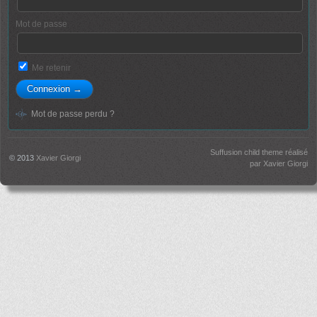
Mot de passe
Me retenir
Mot de passe perdu ?
Suffusion child theme réalisé
© 2013
Xavier Giorgi
par Xavier Giorgi