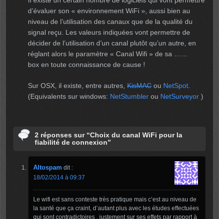
d’évaluer son « environnement WiFi », aussi bien au
niveau de l’utilisation des canaux que de la qualité du
signal reçu. Les valeurs indiquées vont permettre de
décider de l’utilisation d’un canal plutôt qu’un autre, en
réglant alors le paramètre « Canal Wifi » de sa ……
box en toute connaissance de cause !
Sur OSX, il existe, entre autres,
KisMAC
ou
NetSpot
.
(Equivalents sur windows:
NetStumbler
ou
NetSurveyor
)
2 réponses sur “Choix du canal WiFi pour la
fiabilité de connexion”
Altospam
dit :
18/02/2014 à 09:37
Le wifi est sans conteste très pratique mais c’est au niveau de
la santé que ça craint, d’autant plus avec les études effectuées
qui sont contradictoires , justement sur ses effets par rapport à