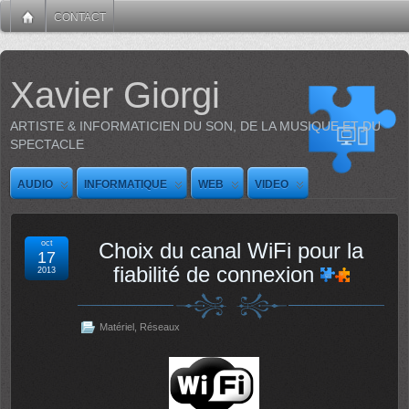
CONTACT
Xavier Giorgi
ARTISTE & INFORMATICIEN DU SON, DE LA MUSIQUE ET DU
SPECTACLE
AUDIO
INFORMATIQUE
WEB
VIDEO
oct
Choix du canal WiFi pour la
17
fiabilité de connexion
2013
Matériel
,
Réseaux