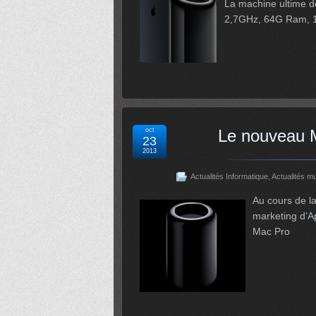
La machine ultime d
2,7GHz, 64G Ram, 
oct
Le nouveau 
23
2013
Actualités Informatique
,
Actualités m
Au cours de la
marketing d’A
Mac Pro