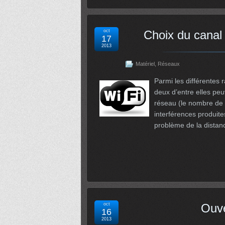
oct
Choix du canal 
17
2013
Matériel
,
Réseaux
Parmi les différentes 
deux d’entre elles pe
réseau (le nombre de 
interférences produite
problème de la distan
oct
Ouve
16
2013