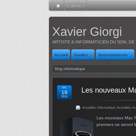
CONTACT
Xavier Giorgi
ARTISTE & INFORMATICIEN DU SON, DE
Accueil
Goodies
Renseignements
blog informatique
déc
Les nouveaux Mac
19
2013
Actualités Informatique
,
Actualités m
Les nouveaux Mac Pro
premiers ne seront l