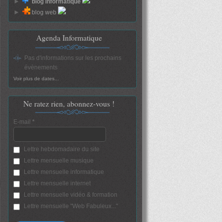
►
blog informatique
►
blog web
Agenda Informatique
Pas d'informations sur les prochains
évènements
Voir plus de dates...
Ne ratez rien, abonnez-vous !
E-mail
*
Lettre hebdomadaire du site
Lettre mensuelle musique
Lettre mensuelle informatique
Lettre mensuelle internet
Lettre mensuelle vidéo & formation
Lettre mensuelle "Web Fabuleux..."