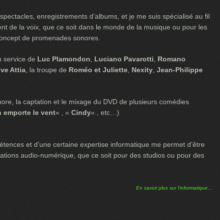
spectacles, enregistrements d’albums, et je me suis spécialisé au fil
ent de la voix, que ce soit dans le monde de la musique ou pour les
 concept de promenades sonores.
 service de
Luc Plamondon
,
Luciano Pavarotti
,
Romano
ve Attia
, la troupe de
Roméo et Juliette
,
Nexity
,
Jean-Philippe
 sonore, la captation et le mixage du DVD de plusieurs comédies
 emporte le vent
« , «
Cindy
« , etc…)
étences et d’une certaine expertise informatique me permet d’être
stations audio-numérique, que ce soit pour des studios ou pour des
En savoir plus sur l’informatique…