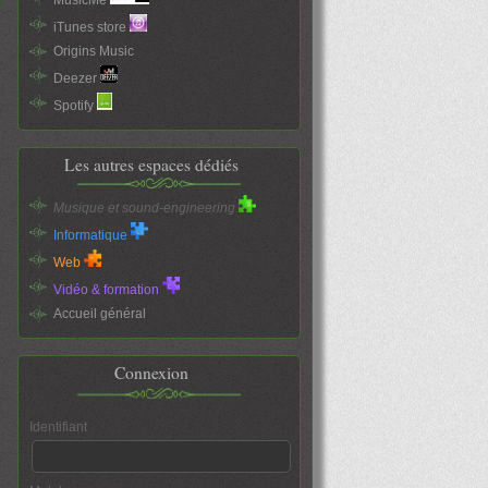
iTunes store
Origins Music
Deezer
Spotify
Les autres espaces dédiés
Musique et sound-engineering
Informatique
Web
Vidéo & formation
Accueil général
Connexion
Identifiant