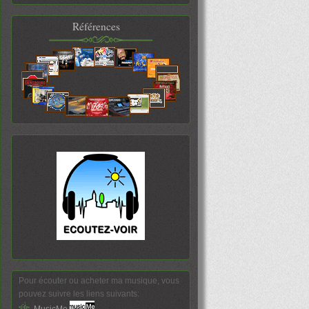
Références
Pour écouter ou acheter ma musique, vous
pouvez suivre les liens suivants:
MusicMe