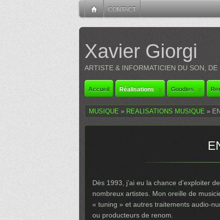
CONTACT
Xavier Giorgi
ARTISTE & INFORMATICIEN DU SON, DE
Accueil
Réalisations
Goodies
Re
MUSIQUE
»
REALISATIONS MUSIQUE
» E
E
Dès 1993, j’ai eu la chance d’exploiter de
nombreux artistes. Mon oreille de music
« tuning » et autres traitements audio-n
ou producteurs de renom.