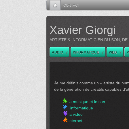
CONTACT
Xavier Giorgi
ARTISTE & INFORMATICIEN DU SON, DE
AUDIO
INFORMATIQUE
WEB
V
Je me définis comme un « artiste du numé
de la génération de créatifs capables d’uti
la
musique et le son
l’
informatique
la
vidéo
internet